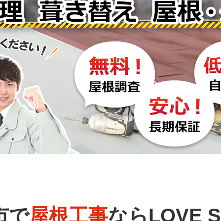
市で
屋根工事
ならLOVE S