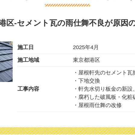
港区-セメント瓦の雨仕舞不良が原因
施工日
2025年4月
施工地域
東京都港区
・屋根軒先のセメント瓦
・下地交換
工事内容
・軒先水切り板金の新設
・腐朽した破風板・化粧
・屋根雨仕舞の改修