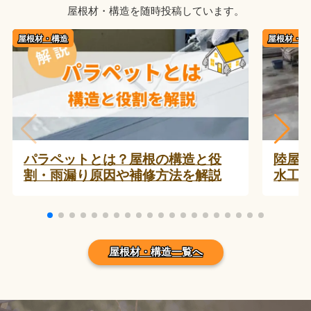
屋根材・構造を随時投稿しています。
屋根材・構造
屋根材・構
パラペットとは？屋根の構造と役
陸屋
割・雨漏り原因や補修方法を解説
水工
屋根材・構造一覧へ