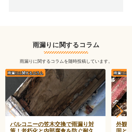
雨漏りに関するコラム
雨漏りに関するコラムを随時投稿しています。
雨漏りに関するコラム
雨漏りに関
バルコニーの笠木交換で雨漏り対
外観
策！老朽化と内部腐食を防ぐ耐久性
因と