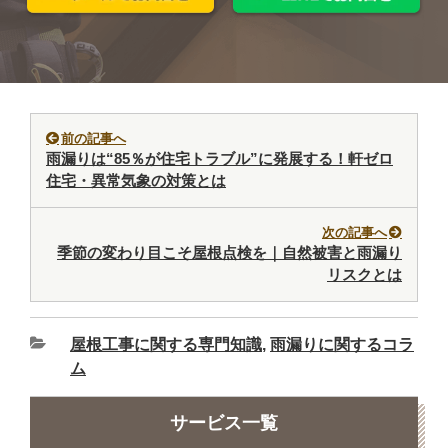
前の記事へ
雨漏りは“85％が住宅トラブル”に発展する！軒ゼロ
住宅・異常気象の対策とは
次の記事へ
季節の変わり目こそ屋根点検を｜自然被害と雨漏り
リスクとは
屋根工事に関する専門知識
,
雨漏りに関するコラ
ム
サービス一覧