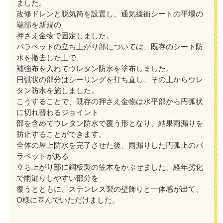
ました。
改修ドレンと脱気筒を設置し、通気緩衝シートの平場の
端部を新規の
押さえ金物で固定しました。
パラペットの立ち上がり部については、既存のシート防
水を撤去した上で、
補強布を入れてウレタン防水を塗布しました。
円弧状の部分はシーリングを打ち直し、その上からウレ
タン防水を施しました。
こうすることで、既存の押さえ金物は水平部から円弧状
に切れ替わるジョイント
部を含めてウレタン防水で覆う形となり、結果雨漏りを
防止することができます。
全体の屋上防水を完了させた後、雨漏りした円弧上のパ
ラペットがある
立ち上がり部に鋼板製の笠木をかぶせました。経年劣化
で雨漏りしやすい部分を
覆うとともに、ステンレス製の壁飾りと一体感が出て、
O様に喜んでいただけました。