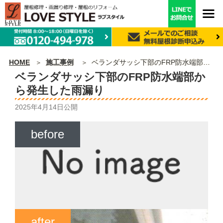
HOME
施工事例
ベランダサッシ下部のFRP防水端部から発生した雨漏り
ベランダサッシ下部のFRP防水端部か
ら発生した雨漏り
2025年4月14日
公開
before
after