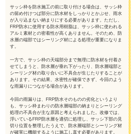
サッシ枠を防水施工の前に取り付ける場合は、サッシ枠
の留め付けつば部分に防水材をしっかりとかぶせ、雨水
が入り込まない納まりにする必要があります。ただし、
FRP防水に使用する防水用樹脂は、サッシ枠に使われる
アルミ素材との密着性が高くありません。そのため、防
水層の端部ではシーリング材による処理が重要になりま
す。
一方で、サッシ枠の天端部分まで無理に防水材を付着さ
せてしまうと、防水層が垂れ下がったり、防水層端部と
シーリング材の取り合いに不具合が生じたりすることが
あります。その結果、水密性が確保できず、今回のよう
な雨漏りにつながる場合があります。
今回の雨漏りは、FRP防水そのものの劣化というより
も、サッシ枠まわりの防水層端部の納まりとシーリング
処理の不具合が主な原因と考えられました。改修では、
浮いているFRP防水層を適切に処理し、サッシ下部の見
切り位置を整理したうえで、防水層端部とシーリング材
が確実に機能するように施工し直す必要があります。