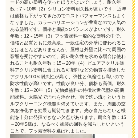
ードの高い塗料を使ったほうがよいでしょう。耐久年
数：7～10年（2）シリコン塗料耐久性が高いです。近年
は価格も下がってきたのでコストパフォーマンスもよく
なりました。カラーバリエーションが豊富なので人気の
ある塗料です。価格と機能のバランスがよいです。耐久
年数：12～15年（3）フッ素塗料一般的な塗料の中で、
価格と品質ともに最高級。一般住宅の外壁に使われるこ
とはほとんどありませんが、屋根は外壁に比べて周囲の
影響を受けやすいので、高い耐久性を求める場合は使わ
れることも耐久年数：15～20年（4）ピュアアクリル塗
料アクリル塗料に含まれる可塑剤などの物質を排除した
アクリル100％耐久性が高く、弾性と伸縮性も高いので
防水性能が高いです。性能が良い分、価格も高価。耐久
年数：15～20年（5）光触媒塗料の特徴次世代型の高機
能塗料。太陽光で汚れを浮かせ、雨で洗い流すというセ
ルフクリーニング機能を備えています。また、周囲の空
気を浄化する効果も期待できます。光が当たらないと機
能を十分に発揮できない欠点があります。耐久年数：15
～20年S様は、なるべく塗装の回数を減らしたいという
ことで、フッ素塗料を選ばれました。