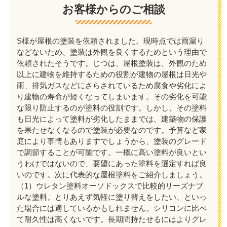
お客様からのご相談
S様が屋根の塗装を依頼されました。現時点では雨漏り
などないため、塗装は外観を良くするためという理由で
依頼されたそうです。じつは、屋根塗装は、外観のため
以上に建物を維持するための役割が建物の屋根は日光や
雨、排気ガスなどにさらされているため腐食や劣化によ
り建物の寿命が短くなってしまいます。その劣化を可能
な限り防止するのが塗料の役割です。しかし、その塗料
も日光によって塗料が劣化したままでは、建築物の保護
を果たせなくなるので塗装が必要なのです。予算など家
庭により事情もありますでしょうから、塗装のグレード
で調節することが可能です。一概に高い塗料が良いとい
うわけではないので、要望にあった塗料を選定すれば良
いのです。次に代表的な屋根塗料をご紹介しましょう。
（1）ウレタン塗料オーソドックスで比較的リーズナブ
ルな塗料。とりあえず気軽に塗り替えをしたい、といっ
た場合には適しているかもしれません。シリコンに比べ
て耐久性は高くないです。長期間持たせるにはよりグレ