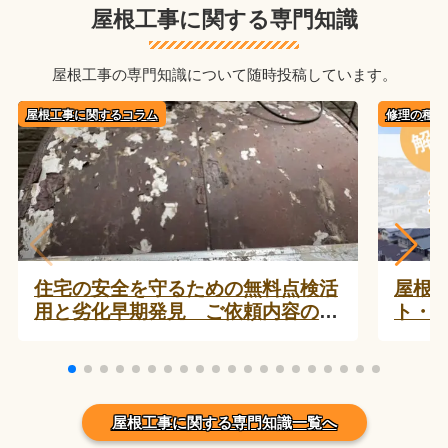
屋根工事に関する専門知識
屋根工事の専門知識について随時投稿しています。
屋根工事に関するコラム
修理の種類
住宅の安全を守るための無料点検活
屋根
用と劣化早期発見 ご依頼内容の実
ト・
例
屋根工事に関する専門知識一覧へ