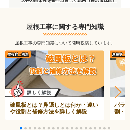
天井の雨染みを長年放置した結果《横浜市緑区》
屋根工事に関する専門知識
屋根工事の専門知識について随時投稿しています。
屋根材・構造
屋根材・構
破風板とは？鼻隠しとは何か・違い
パラ
や役割と補修方法を詳しく解説
割・