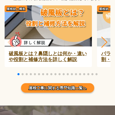
屋根材・構造
屋根材・構
破風板とは？鼻隠しとは何か・違い
パラ
や役割と補修方法を詳しく解説
割・
屋根工事に関する専門知識一覧へ