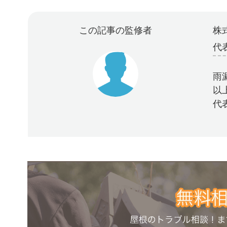
この記事の監修者
株式
代
雨
以
代