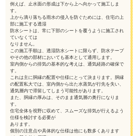
例えば、止水面の形成は下から上へ向かって施工しま
す。
上から滴り落ちる雨水の侵入を防ぐためには、住宅の上
部に施工する透湿
防水シートは、常に下部のシートを覆うように施工され
ていなくては
なりません。
この施工手順は、透湿防水シートに限らず、防水テープ
やその他の部材においても基本として通用します。
室内側からの排気の基本的な考えは、通気経路の確保で
す。
これは主に胴縁の配置や仕様にとって決まります。胴縁
の配置私大では、室内側から出た水蒸気が行先を失い、
通気層内で滞留してしまう可能性があります。
また、胴縁の厚みは、そのまま通気層の奥行になりま
す。
住宅全体を視野に収めて、スムーズな排気が行えるよう
仕様を検討する必要が
あります。
個別の注意点や具体的な仕様は他にも数多くあります