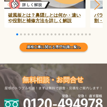
破風板とは？鼻隠しとは何か・違い
パラ
や役割と補修方法を詳しく解説
割・
屋根工事に関する専門知識一覧へ