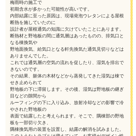
梅雨時の施工で
初期含水が多かった可能性が高いです。
内部結露に至った原因は、現場発泡ウレタンによる屋根
断熱を施していたのに
設計者が屋根通気の知識に欠けていたことにあります。
断熱材と野地板の間に通気層はあったものの、排気口と
なる棟換気や
野地面換気、給気口となる軒先換気た通気見切りなどは
ありませんでした。
これでは通気層の空気の流れを促したり、湿気を排出で
きないのです。
その結果、躯体の木材などから蒸発してきた湿気は棟で
せき止められて
野地板の下に滞留します。その後、湿気は野地板の継ぎ
目などの隙間から
ルーフィングの下に入り込み、放射冷却などの影響で冷
やされた野地板の
表面で結露したと考えられます。そこで、隅棟部の野地
板を一部切り欠き、
隅棟換気用の装置を設置し、結露の解消を試みました。
このようなトラブルは増えていて、お客様がデザイン性