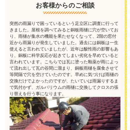
お客様からのご相談
突然の雨漏りで困っているという足立区に調査に行って
きました。屋根を調べてみると銅板雨樋に穴が空いてお
り、雨樋が集水の機能を果たせなくなって、2階の窓付
近から雨漏りが発生していました。過去には銅板は一生
使えると言われていましたが、近年は酸性雨の影響もあ
り、銅板に科学反応が起きてしまい劣化を早めていると
言われています。こちらでは瓦に塗った釉薬が雨によっ
て流れ出して瓦の谷間に溜まり、銅板雨樋を腐食させて
等間隔で穴を空けていたのです。早めに気づけば雨樋の
交換だけでよかったのですが、たいていは雨漏りするま
で気付かず、ガルバリウムの雨樋に交換してクロスの張
り替えを行う事になります。