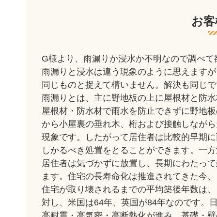
お客
G様より、雨漏りか浸水か不明なので調べて
雨漏りと浸水は違う現象のように思えますが
同じものと捉えて構いません。解決も同じで
雨漏りとは、主に野地板の上に屋根材と防水
屋根材・防水材で雨水を防止できずに野地板
から小屋裏の垂れ木、桁および接触しながら
現象です。したがって居住者は比較的早期に
しかるべき処置をとることができます。一方
居住者は気づかずに放置し、長期にわたって
ます。住宅の長寿命化は推進されてきた今、
住宅が取り壊されるまでの平均築後年数は、
対し、米国は64年、英国が84年なのです。
高耐震・高気密・高断熱化が進み、基礎・壁