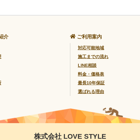
紹介
ご利用案内
対応可能地域
理
施工までの流れ
LINE相談
料金・価格表
断
最長10年保証
選ばれる理由
株式会社 LOVE STYLE