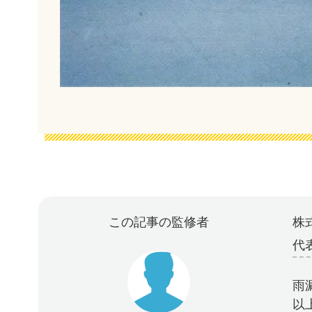
この記事の監修者
株式
代
雨
以