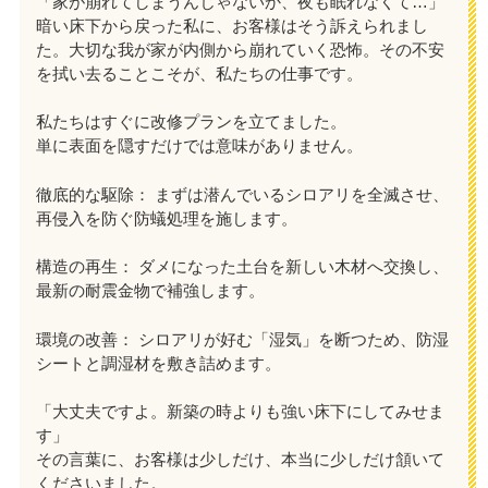
「家が崩れてしまうんじゃないか、夜も眠れなくて…」
暗い床下から戻った私に、お客様はそう訴えられまし
た。大切な我が家が内側から崩れていく恐怖。その不安
を拭い去ることこそが、私たちの仕事です。
私たちはすぐに改修プランを立てました。
単に表面を隠すだけでは意味がありません。
徹底的な駆除： まずは潜んでいるシロアリを全滅させ、
再侵入を防ぐ防蟻処理を施します。
構造の再生： ダメになった土台を新しい木材へ交換し、
最新の耐震金物で補強します。
環境の改善： シロアリが好む「湿気」を断つため、防湿
シートと調湿材を敷き詰めます。
「大丈夫ですよ。新築の時よりも強い床下にしてみせま
す」
その言葉に、お客様は少しだけ、本当に少しだけ頷いて
くださいました。