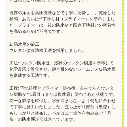
たは増し塗り補強として重要な工程です。
既存の床面を高圧洗浄などで丁寧に清掃し、、乾燥した
状態、あるいは**下塗り材（プライマー）を塗布しまし
た。プライマーは、後の防水材と既存下地材との密着性
を高めるために不可欠です。
2. 防水層の施工
ウレタン塗膜防水工法を採用しました。
工法: ウレタン防水は、液状のウレタン樹脂を塗布して
化学反応で硬化させ、継ぎ目のないシームレスな防水膜
を形成する工法です。
工程: 下地処理とプライマー塗布後、主材であるウレタ
ン樹脂が**1層目（または複数層）塗布された状態です。
均一な膜厚を確保し、水が溜まらないよう勾配に合わせ
て丁寧に施工いたしました。立ち上がり部分（壁際）に
もしっかりと塗布し、バルコニー全体を包み込む「舟
形」の防水層が形成されています。