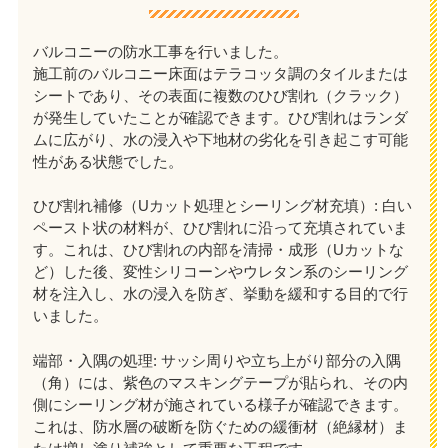
バルコニーの防水工事を行いました。
施工前のバルコニー床面はテラコッタ調のタイルまたは
シートであり、その表面に複数のひび割れ（クラック）
が発生していたことが確認できます。ひび割れはランダ
ムに広がり、水の浸入や下地材の劣化を引き起こす可能
性がある状態でした。
ひび割れ補修（Uカット処理とシーリング材充填）: 白い
ペースト状の材料が、ひび割れに沿って充填されていま
す。これは、ひび割れの内部を清掃・成形（Uカットな
ど）した後、変性シリコーンやウレタン系のシーリング
材を注入し、水の浸入を防ぎ、挙動を緩和する目的で行
いました。
端部・入隅の処理: サッシ周りや立ち上がり部分の入隅
（角）には、紫色のマスキングテープが貼られ、その内
側にシーリング材が施されている様子が確認できます。
これは、防水層の破断を防ぐための緩衝材（絶縁材）ま