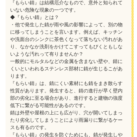
『もらい錆』は結構厄介なもので、意外と知られて
いない危険な現象の一つです。
◆『もらい錆』とは？
・他で発生した錆が雨や風の影響によって、別の物
に移ってしまうことを言います。例えば、キッチン
や洗面台のシンクに茶色くなって落ちない汚れがあ
り、なかなか洗剤をかけてこすってもびくともしな
いような汚れって有りませんか？
一般的にモルタルなどの金属を含まない壁や、錆に
くいといわれるステンレス部材に錆が生じるこがあ
ります。
『もらい錆』は、錆にくい素材にも錆をまき散らす
性質があります。発生すると、錆の進行が早く壁内
部の劣化に至る場合があり、進行すると建物の強度
低下に繋がる可能性があるのです。
錆は外壁や屋根の上にも広がり、穴が開いてしまっ
たり劣化してしまうことにより雨漏りに繋がるケー
スも有るのです。
『もらい錆』の発生を防ぐためにも、錆が発生しや