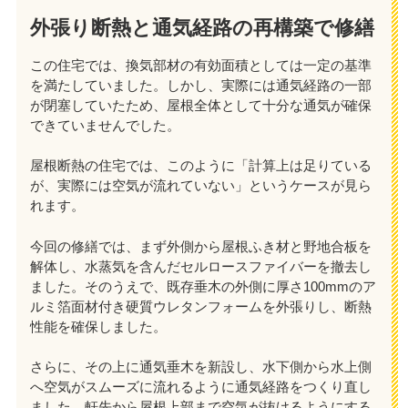
外張り断熱と通気経路の再構築で修繕
この住宅では、換気部材の有効面積としては一定の基準
を満たしていました。しかし、実際には通気経路の一部
が閉塞していたため、屋根全体として十分な通気が確保
できていませんでした。
屋根断熱の住宅では、このように「計算上は足りている
が、実際には空気が流れていない」というケースが見ら
れます。
今回の修繕では、まず外側から屋根ふき材と野地合板を
解体し、水蒸気を含んだセルロースファイバーを撤去し
ました。そのうえで、既存垂木の外側に厚さ100mmのア
ルミ箔面材付き硬質ウレタンフォームを外張りし、断熱
性能を確保しました。
さらに、その上に通気垂木を新設し、水下側から水上側
へ空気がスムーズに流れるように通気経路をつくり直し
ました。軒先から屋根上部まで空気が抜けるようにする