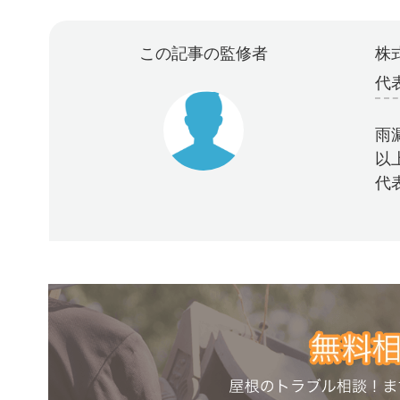
この記事の監修者
株式
代
雨
以
代