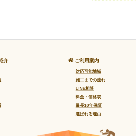
紹介
ご利用案内
対応可能地域
理
施工までの流れ
LINE相談
料金・価格表
断
最長10年保証
選ばれる理由