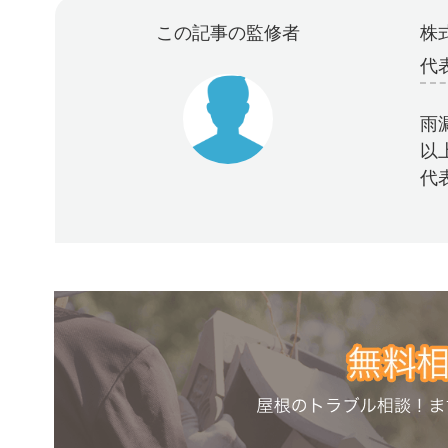
この記事の監修者
株式
代
雨
以
代