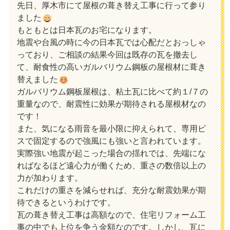
先日、厚木市にて屋根の葺き替え工事に行って参り
ました
もともとは日本瓦のお宅になります。
地震や台風の時に今の日本瓦では心配だとおっしゃ
っており、ご相談の結果今回は既存の瓦を撤去し
て、耐食性の高いガルバリウム鋼板の屋根材に葺き
替えました
ガルバリウム鋼板屋根は、粘土瓦に比べて約１/７の
重量なので、耐震性に効果が期待される屋根材なの
です！
また、気になる雨音を最小限に抑えられて、専用ビ
スで固定するので強風にも強いと言われています。
実際強い地震が起こった場合の揺れでは、先端にな
ればなるほど遠心力が働くため、重さの数倍以上の
力が加わります。
これだけの重さを減らせれば、充分な耐震効果が期
待できるというわけです。
瓦の葺き替え工事は高額なので、住宅リフォーム工
事の中でも上位を争う金額なのです。しかし、瓦に