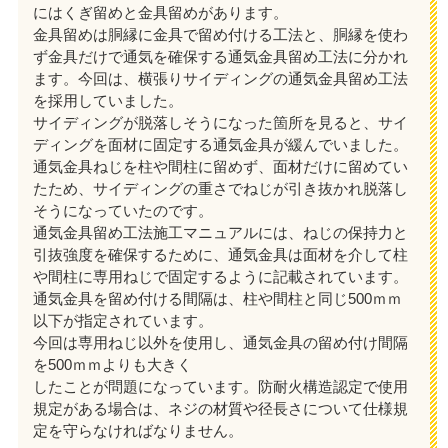
にはくぎ留めと金具留めがあります。
金具留めは胴縁に金具で留め付ける工法と、胴縁を使わ
ず金具だけで通気を確保する通気金具留め工法に分かれ
ます。今回は、横張りサイディングの通気金具留め工法
を採用していました。
サイディングが脱落しそうになった箇所を見ると、サイ
ディングを面材に固定する通気金具が緩んでいました。
通気金具ねじを柱や間柱に留めず、面材だけに留めてい
たため、サイディングの重さでねじが引き抜かれ脱落し
そうになっていたのです。
通気金具留め工法施工マニュアルには、ねじの保持力と
引抜強度を確保するために、通気金具は面材を介して柱
や間柱に専用ねじで固定するように記載されています。
通気金具を留め付ける間隔は、柱や間柱と同じ500ｍｍ
以下が指定されています。
今回は専用ねじ以外を使用し、通気金具の留め付け間隔
を500ｍｍよりも大きく
したことが問題になっています。防耐火構造認定で使用
規定がある場合は、ネジの材質や径長さについて仕様規
定を守らなければなりません。