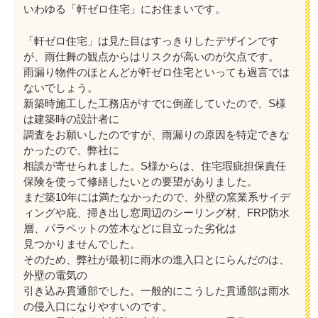
いわゆる「軒ゼロ住宅」にお住まいです。
「軒ゼロ住宅」は見た目はすっきりしたデザインです
が、雨仕舞の観点からはリスクが高いのが欠点です。
雨漏り物件のほとんどが軒ゼロ住宅といっても過言では
ないでしょう。
新築時施工した工務店がすでに倒産していたので、S様
は建築時の設計者に
調査をお願いしたのですが、雨漏りの原因を特定できな
かったので、弊社に
相談が寄せられました。S様からは、住宅瑕疵担保責任
保険を使って修繕したいとの要望がありました。
まだ築10年には満たなかったので、外壁の窯業系サイデ
ィングや庇、掃き出し窓周辺のシーリング材、FRP防水
層、パラペットの笠木などに目立った劣化は
見つかりませんでした。
そのため、弊社が最初に雨水の進入口とにらんだのは、
外壁の電気の
引き込み貫通部でした。一般的にこうした貫通部は雨水
の侵入口になりやすいのです。