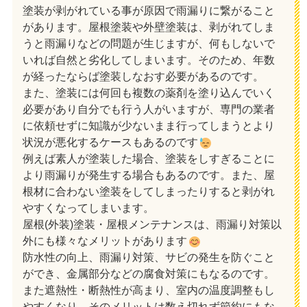
塗装が剥がれている事が原因で雨漏りに繋がること
があります。屋根塗装や外壁塗装は、剥がれてしま
うと雨漏りなどの問題が生じますが、何もしないで
いれば自然と劣化してしまいます。そのため、年数
が経ったならば塗装しなおす必要があるのです。
また、塗装には何回も複数の薬剤を塗り込んでいく
必要があり自分でも行う人がいますが、専門の業者
に依頼せずに知識が少ないまま行ってしまうとより
状況が悪化するケースもあるのです
例えば素人が塗装した場合、塗装をしすぎることに
より雨漏りが発生する場合もあるのです。また、屋
根材に合わない塗装をしてしまったりすると剥がれ
やすくなってしまいます。
屋根(外装)塗装・屋根メンテナンスは、雨漏り対策以
外にも様々なメリットがあります
防水性の向上、雨漏り対策、サビの発生を防ぐこと
ができ、金属部分などの腐食対策にもなるのです。
また遮熱性・断熱性が高まり、室内の温度調整もし
やすくなり、そのメリットは数え切れず節約にもな