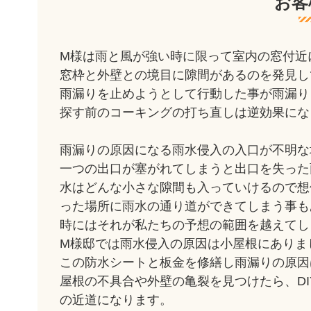
お客
M様は雨と風が強い時に限って室内の窓付近
窓枠と外壁との境目に隙間があるのを発見し
雨漏りを止めようとして行動した事が雨漏り
探す前のコーキングの打ち直しは逆効果にな
雨漏りの原因になる雨水侵入の入口が不明な
一つの出口が塞がれてしまうと出口を失った
水はどんな小さな隙間も入っていけるので想
った場所に雨水の通り道ができてしまう事も
時にはそれが私たちの予想の範囲を越えてし
M様邸では雨水侵入の原因は小屋根にありま
この防水シートと板金を修繕し雨漏りの原因
屋根の不具合や外壁の亀裂を見つけたら、D
の近道になります。