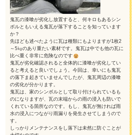
鬼瓦の漆喰が劣化し放置すると、何キロもあるシン
ボルともいえる鬼瓦が落下することを知っています
か？
先ほども述べたように瓦は種類にもよりますが1枚2
～5㎏のあり重たい素材です。鬼瓦は中でも他の瓦に
比べ重く非常に危険なのです
鬼瓦が劣化確認されると全体的に漆喰が劣化してい
ると考えると良いでしょう。今回は、幸いにも鬼瓦
の落下ま起きていませんでしたが、鬼瓦周辺の漆喰
の劣化が分かります。
鬼瓦は、家のシンボルとして取り付けられているも
のになりますが、瓦の末端からの雨の浸入も防いで
くれている箇所なのです。もし、鬼瓦が無ければ雨
水の浸入につながり雨漏りを発生させてしまうので
す。
しっかりメンテナンスをし落下は未然に防ぐことが