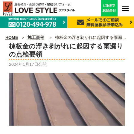
HOME
施工事例
棟板金の浮き剥がれに起因する雨漏りの点検要領
棟板金の浮き剥がれに起因する雨漏り
の点検要領
2024年1月17日
公開