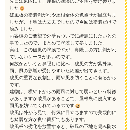
先日江東区にて、屋根の塗装のご依頼を受け参りま
した
破風板の塗装剥がれや屋根全体の色褪せが目立ちま
したが、下地は大丈夫でしたので今回は塗装だけで
済みました。
お客様のご要望で外壁もついでに綺麗にしたいとの
事でしたので、まとめて塗装して参りました。
実は、この破風の塗膜ですが、鼻隠しの方は剝がれ
ていないケースが多いのです。
何故かというと鼻隠しに比べ、破風の方が紫外線、
雨、風の影響が受けやすいため差が出てきます。
破風の重要な役割は、雨や風を防ぐことに有るから
です。
建物は、横や下からの雨風に対して弱いという特徴
がありますが破風があることで、屋根裏に侵入する
雨風を妨いでくれているのです
破風は外から見て、何気に目立ちますので美観的に
も綺麗な方が良い箇所でもあります。
破風板の劣化を放置すると、破風の下地も傷み防水