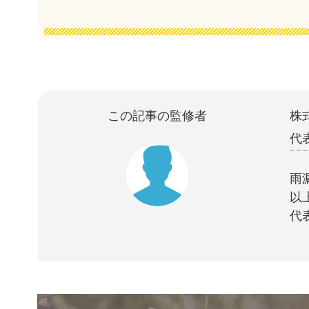
この記事の監修者
株式
代
雨
以
代