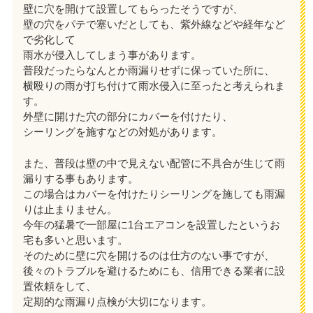
壁に穴を開けて設置してもらったそうですが、
壁の穴をパテで塞いだとしても、紫外線などや経年など
で劣化して
雨水が侵入してしまう事があります。
普段だったらなんとか雨漏りせずに保っていた所に、
横殴りの雨が打ち付けて雨水侵入に至ったと考えられま
す。
外壁に開けた穴の部分にカバーを付けたり、
シーリングを施すなどの対処があります。
また、普段は壁の中で見えない配管に不具合が生じて雨
漏りする事もあります。
この場合はカバーを付けたりシーリングを施しても雨漏
りは止まりません。
今年の猛暑で一部屋に1台エアコンを設置したというお
宅も多いと思います。
そのために壁に穴を開けるのは仕方のない事ですが、
後々のトラブルを避けるためにも、信用できる業者に設
置依頼をして、
定期的な雨漏り点検が大切になります。