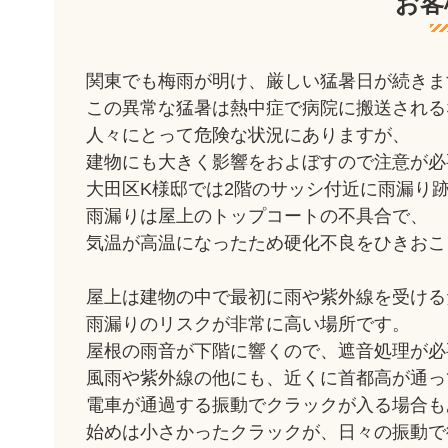
お客
関東でも梅雨が明け、厳しい猛暑日が続きま
この異常な猛暑は熱中症で病院に搬送される
人々にとって危険な状況にありますが、
建物にも大きく影響をおよぼすので注意が必
大田区K様邸では2階のサッシ付近に雨漏り
雨漏りは屋上のトップコートの不具合で、
気温が高温になったため硬化不良をひきおこ
屋上は建物の中で最初に雨や紫外線を受ける
雨漏りのリスクが非常に高い場所です。
屋根の雨音が下階に響くので、遮音処理が必
風雨や紫外線の他にも、近くに首都高が通っ
電車が通過する振動でクラックが入る場合も
始めは小さかったクラックが、日々の振動で