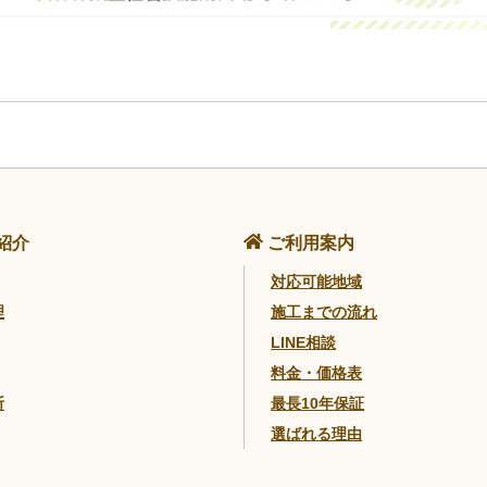
紹介
ご利用案内
対応可能地域
理
施工までの流れ
LINE相談
料金・価格表
断
最長10年保証
選ばれる理由