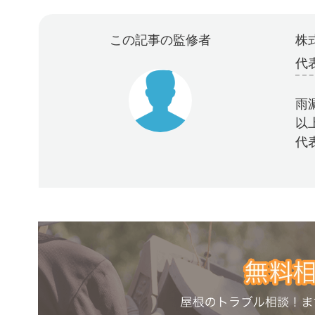
この記事の監修者
株式
代
雨
以
代