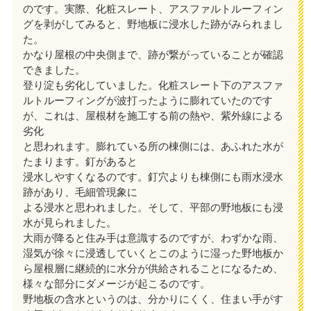
のです。実際、化粧スレート、アスファルトルーフィン
グを剥がしてみると、野地板に浸水した跡がみられまし
た。
かなり屋根の中央側まで、跡が繋がっていることが確認
できました。
登り淀も劣化していました。化粧スレート下のアスファ
ルトルーフィングが波打ったように膨れていたのです
が、これは、屋根材を施工する前の熱や、紫外線による
劣化
と思われます。膨れている所の棟側には、あふれた水が
たまります。釘があると
浸水しやすくなるのです。釘穴よりも棟側にも雨水浸水
跡があり、毛細管現象に
よる浸水と思われました。そして、平部の野地板にも浸
水が見られました。
大雨が降ると住み手は意識するのですが、わずかな雨、
湿気が徐々に浸透していくとこのように湿った野地板か
ら屋根層に継続的に水分が供給されることになるため、
様々な部分にダメージが起こるのです。
野地板の含水というのは、分かりにくく、住まい手がす