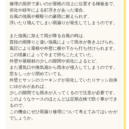
修理の箇所で多いのが屋根の頂上に位置する棟板金で、
劣化や経年による釘浮きがあった場合、
台風の強風や横殴りの豪雨に耐えられず、
浮いたり飛んでしまい雨漏りが発生してしまうのです。
また強風に加えて雨が降る台風の時は、
普段の雨降りと違い強風によって雨水が巻き上げられ、
風圧により屋根や外壁に横や下から打ち付けられます。
この現象によって今まで持ちこたえていた、
外壁や屋根材の少しの隙間や劣化によるヒビ、
また通気口や換気扇から雨水が侵入してしまうのです。
窓をしっかり閉めていても、
外壁とサッシのコーキングが劣化していたりサッシ自体
にゆがみがあれば、
少しの隙間でも雨水が入ってくるので注意が必要です。
このようなケースのほとんどは定期点検で防ぐ事ができ
るので、
この機会にぜひ雨漏り修理について考えてみてはいかが
でしょうか。