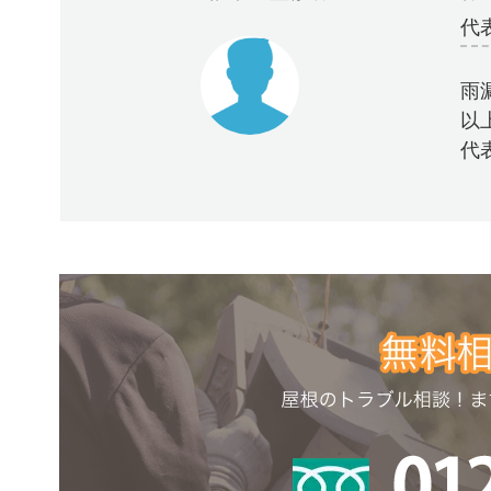
代
雨
以
代