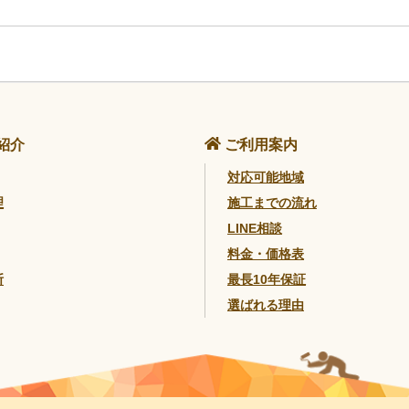
紹介
ご利用案内
対応可能地域
理
施工までの流れ
LINE相談
料金・価格表
断
最長10年保証
選ばれる理由