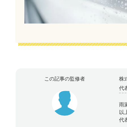
この記事の監修者
株式
代
雨
以
代