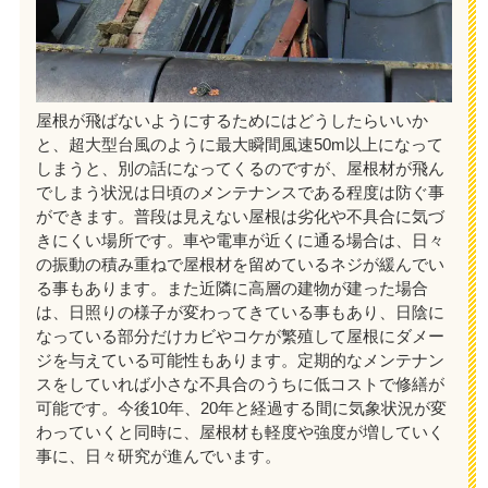
屋根が飛ばないようにするためにはどうしたらいいか
と、超大型台風のように最大瞬間風速50m以上になって
しまうと、別の話になってくるのですが、屋根材が飛ん
でしまう状況は日頃のメンテナンスである程度は防ぐ事
ができます。普段は見えない屋根は劣化や不具合に気づ
きにくい場所です。車や電車が近くに通る場合は、日々
の振動の積み重ねで屋根材を留めているネジが緩んでい
る事もあります。また近隣に高層の建物が建った場合
は、日照りの様子が変わってきている事もあり、日陰に
なっている部分だけカビやコケが繁殖して屋根にダメー
ジを与えている可能性もあります。定期的なメンテナン
スをしていれば小さな不具合のうちに低コストで修繕が
可能です。今後10年、20年と経過する間に気象状況が変
わっていくと同時に、屋根材も軽度や強度が増していく
事に、日々研究が進んでいます。