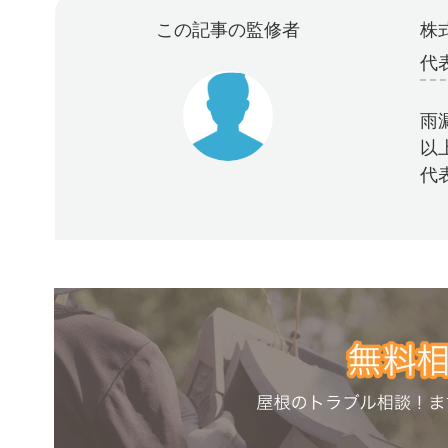
この記事の監修者
株式
代
雨
以
代