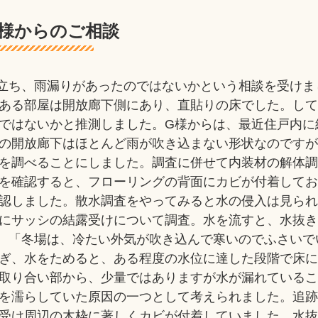
様からのご相談
立ち、雨漏りがあったのではないかという相談を受けま
ある部屋は開放廊下側にあり、直貼りの床でした。し
ではないかと推測しました。G様からは、最近住戸内に
の開放廊下はほとんど雨が吹き込まない形状なのです
を調べることにしました。調査に併せて内装材の解体
を確認すると、フローリングの背面にカビが付着して
認しました。散水調査をやってみると水の侵入は見ら
にサッシの結露受けについて調査。水を流すと、水抜
、「冬場は、冷たい外気が吹き込んで寒いのでふさいで
ぎ、水をためると、ある程度の水位に達した段階で床
取り合い部から、少量ではありますが水が漏れている
を濡らしていた原因の一つとして考えられました。追
受け周辺の木枠に著しくカビが付着していました。水