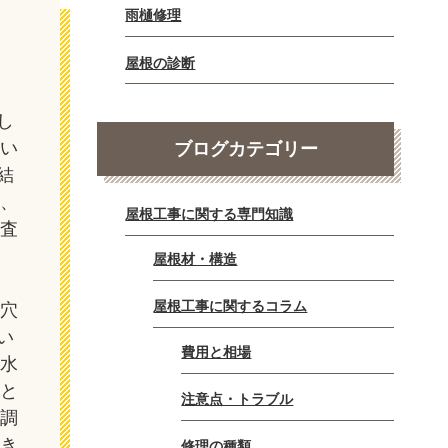
雨樋修理
屋根の診断
し
てい
ブログカテゴリー
結
が、
屋根工事に関する専門知識
調査
お
屋根材・構造
れ
屋根工事に関するコラム
き穴
い
費用と相場
に水
こと
注意点・トラブル
跡調
抜き
修理の種類