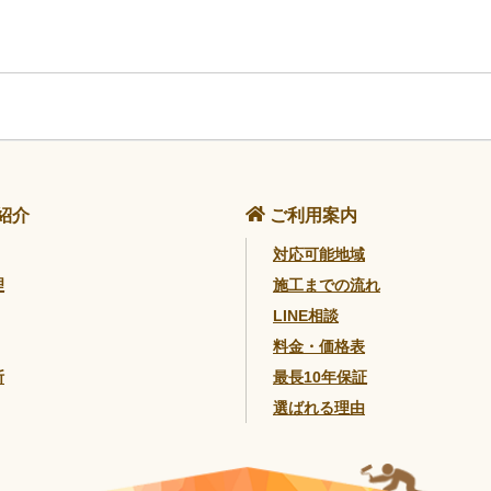
紹介
ご利用案内
対応可能地域
理
施工までの流れ
LINE相談
料金・価格表
断
最長10年保証
選ばれる理由